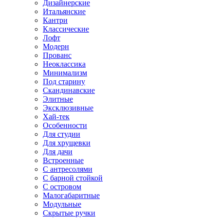
Дизайнерские
Итальянские
Кантри
Классические
Лофт
Модерн
Прованс
Неоклассика
Минимализм
Под старину
Скандинавские
Элитные
Эксклюзивные
Хай-тек
Особенности
Для студии
Для хрущевки
Для дачи
Встроенные
С антресолями
С барной стойкой
С островом
Малогабаритные
Модульные
Скрытые ручки