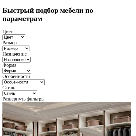
Быстрый подбор мебели по
параметрам
Цвет
Размер
Назначение
Форма
Особенности
Стиль
Развернуть фильтры