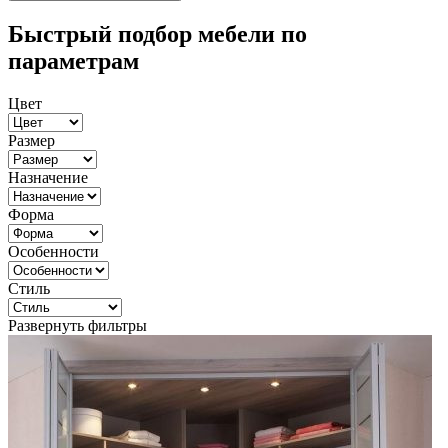
Быстрый подбор мебели по
параметрам
Цвет
Размер
Назначение
Форма
Особенности
Стиль
Развернуть фильтры