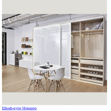
Шкаф-купе Неварро