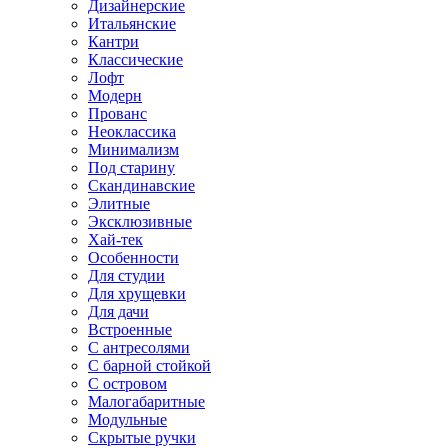
Дизайнерские
Итальянские
Кантри
Классические
Лофт
Модерн
Прованс
Неоклассика
Минимализм
Под старину
Скандинавские
Элитные
Эксклюзивные
Хай-тек
Особенности
Для студии
Для хрущевки
Для дачи
Встроенные
С антресолями
С барной стойкой
С островом
Малогабаритные
Модульные
Скрытые ручки