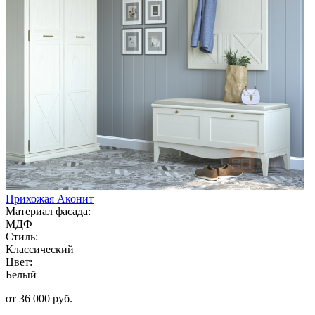
Прихожая Аконит
Материал фасада:
МДФ
Стиль:
Классический
Цвет:
Белый
от 36 000 руб.