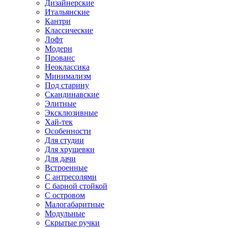
Дизайнерские
Итальянские
Кантри
Классические
Лофт
Модерн
Прованс
Неоклассика
Минимализм
Под старину
Скандинавские
Элитные
Эксклюзивные
Хай-тек
Особенности
Для студии
Для хрущевки
Для дачи
Встроенные
С антресолями
С барной стойкой
С островом
Малогабаритные
Модульные
Скрытые ручки