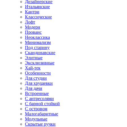
Дизайнерские
Итальянские
Кантри
Классические
Лофт
Модерн
Прованс
Неоклассика
Минимализм
Под старину
Скандинавские
Элитные
Эксклюзивные
Хай-тек
Особенности
Для студии
Для хрущевки
Для дачи
Встроенные
С антресолями
С барной стойкой
С островом
Малогабаритные
Модульные
Скрытые ручки