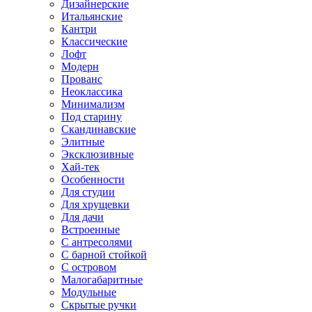
Дизайнерские
Итальянские
Кантри
Классические
Лофт
Модерн
Прованс
Неоклассика
Минимализм
Под старину
Скандинавские
Элитные
Эксклюзивные
Хай-тек
Особенности
Для студии
Для хрущевки
Для дачи
Встроенные
С антресолями
С барной стойкой
С островом
Малогабаритные
Модульные
Скрытые ручки