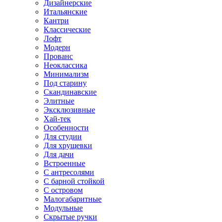
Дизайнерские
Итальянские
Кантри
Классические
Лофт
Модерн
Прованс
Неоклассика
Минимализм
Под старину
Скандинавские
Элитные
Эксклюзивные
Хай-тек
Особенности
Для студии
Для хрущевки
Для дачи
Встроенные
С антресолями
С барной стойкой
С островом
Малогабаритные
Модульные
Скрытые ручки