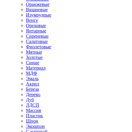
Оранжевые
Вишневые
Изумрудные
Венге
Ореховые
Янтарные
Сиреневые
Салатовые
Фиолетовые
Мятные
Золотые
Синие
Материал
МДФ
Эмаль
Акрил
Береза
Дерево
Дуб
ЛДСП
Массив
Пластик
Шпон
Экошпон
С патиной