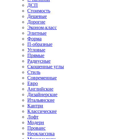
ДСП
Стоимость
Дешевые
Дорогие
Эконом-класс
Элитные
Форма
П-образные
Угловые
Прямые
Радиусные
Скошенные углы
Стиль
Современные
Евро
Английские
Дизайнерские
Итальянские
Кантри
Классические
Лофт
Модерн
Прованс
Неоклассика