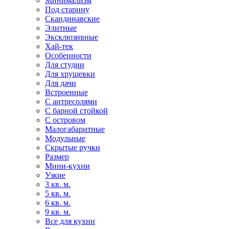
Минимализм
Под старину
Скандинавские
Элитные
Эксклюзивные
Хай-тек
Особенности
Для студии
Для хрущевки
Для дачи
Встроенные
С антресолями
С барной стойкой
С островом
Малогабаритные
Модульные
Скрытые ручки
Размер
Мини-кухни
Узкие
3 кв. м.
5 кв. м.
6 кв. м.
9 кв. м.
Все для кухни