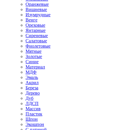
Оранжевые
Вишневые
Изумрудные
Венге
Ореховые
Янтарные
Сиреневые
Салатовые
Фиолетовые
Мятные
Золотые
Синие
Материал
МДФ
Эмаль
Акрил
Береза
Дерево
Дуб
ЛДСП
Массив
Пластик
Шпон
Экошпон
С патиной