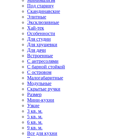
Минимализм
Под старину
Скандинавские
Элитные
Эксклюзивные
Хай-тек
Особенности
Для студии
Для хрущевки
Для дачи
Встроенные
С антресолями
С барной стойкой
С островом
Малогабаритные
Модульные
Скрытые ручки
Размер
Мини-кухни
Узкие
3 кв. м.
5 кв. м.
6 кв. м.
9 кв. м.
Все для кухни