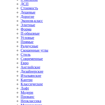
ДСП
Стоимость
Дешевые
Дорогие
Эконом-класс
Элитные
Форма
П-образные
Угловые
Прямые
Радиусные
Скошенные углы
Стиль
Современные
Евро
Английские
Дизайнерские
Итальянские
Кантри
Классические
Лофт
Модерн
Прованс
Неоклассика