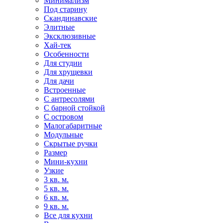
Минимализм
Под старину
Скандинавские
Элитные
Эксклюзивные
Хай-тек
Особенности
Для студии
Для хрущевки
Для дачи
Встроенные
С антресолями
С барной стойкой
С островом
Малогабаритные
Модульные
Скрытые ручки
Размер
Мини-кухни
Узкие
3 кв. м.
5 кв. м.
6 кв. м.
9 кв. м.
Все для кухни