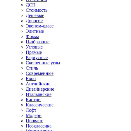
ДСП
Стоимость
Дешевые
Дорогие
Эконом-класс
Элитные
Форма
П-образные
Угловые
Прямые
Радиусные
Скошенные углы
Стиль
Современные
Евро
Английские
Дизайнерские
Итальянские
Кантри
Классические
Лофт
Модерн
Прованс
Неоклассика