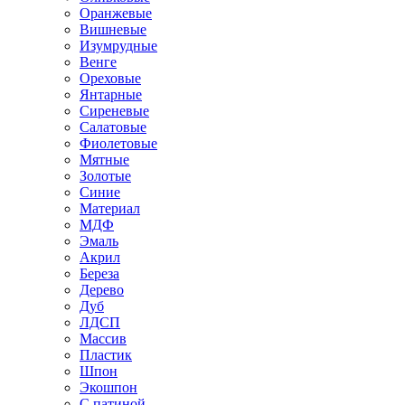
Оранжевые
Вишневые
Изумрудные
Венге
Ореховые
Янтарные
Сиреневые
Салатовые
Фиолетовые
Мятные
Золотые
Синие
Материал
МДФ
Эмаль
Акрил
Береза
Дерево
Дуб
ЛДСП
Массив
Пластик
Шпон
Экошпон
С патиной