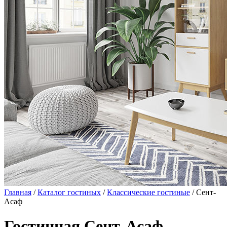
Главная
/
Каталог гостиных
/
Классические гостиные
/ Сент-
Асаф
Гостинная Сент-Асаф