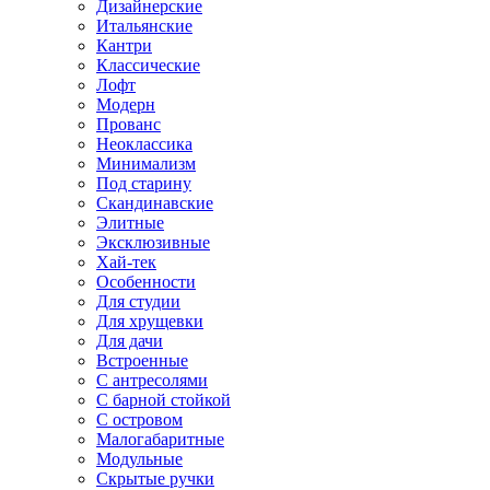
Дизайнерские
Итальянские
Кантри
Классические
Лофт
Модерн
Прованс
Неоклассика
Минимализм
Под старину
Скандинавские
Элитные
Эксклюзивные
Хай-тек
Особенности
Для студии
Для хрущевки
Для дачи
Встроенные
С антресолями
С барной стойкой
С островом
Малогабаритные
Модульные
Скрытые ручки