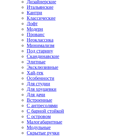
Дизайнерские
Итальянские
Кантри
Классические
Лофт
Модерн
Прованс
Неоклассика
Минимализм
Под старину
Скандинавские
Элитные
Эксклюзивные
Хай-тек
Особенности
Для студии
Для хрущевки
Для дачи
Встроенные
С антресолями
С барной стойкой
С островом
Малогабаритные
Модульные
Скрытые ручки