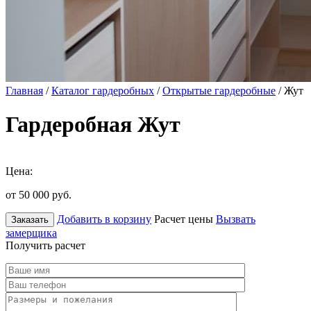
Главная
/
Каталог гардеробных
/
Открытые гардеробные
/ Жут
Гардеробная Жут
Цена:
от 50 000
руб.
Добавить в корзину
Расчет цены
Вызвать
Заказать
замерщика
Получить расчет