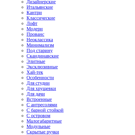
Дизайнерские
Итальянские
Кантри
Классические
Лофт
Модерн
Прованс
Неоклассика
Минимализм
Под старину
Скандинавские
Элитные
Эксклюзивные
Хай-тек
Особенности
Для студии
Для хрущевки
Для дачи
Встроенные
С антресолями
С барной стойкой
С островом
Малогабаритные
Модульные
Скрытые ручки