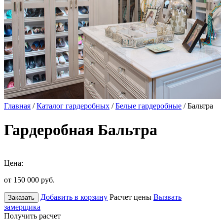
Главная
/
Каталог гардеробных
/
Белые гардеробные
/ Бальтра
Гардеробная Бальтра
Цена:
от 150 000
руб.
Добавить в корзину
Расчет цены
Вызвать
Заказать
замерщика
Получить расчет