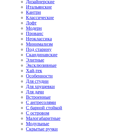
Дизайнерские
Итальянские
Кантри
Классические
Лофт
Модерн
Прованс
Неоклассика
Минимализм
Под старину
Скандинавские
Элитные
Эксклюзивные
Хай-тек
Особенности
Для студии
Для хрущевки
Для дачи
Встроенные
С антресолями
С барной стойкой
С островом
Малогабаритные
Модульные
Скрытые ручки