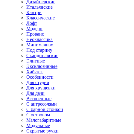
Дизайнерские
Итальянские
Кантри
Классические
Лофт
Модерн
Прованс
Неоклассика
Минимализм
Под старину
Скандинавские
Элитные
Эксклюзивные
Хай-тек
Особенности
Для студии
Для хрущевки
Для дачи
Встроенные
С антресолями
С барной стойкой
С островом
Малогабаритные
Модульные
Скрытые ручки