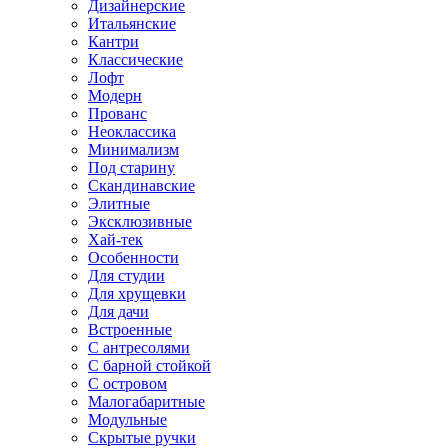
Дизайнерские
Итальянские
Кантри
Классические
Лофт
Модерн
Прованс
Неоклассика
Минимализм
Под старину
Скандинавские
Элитные
Эксклюзивные
Хай-тек
Особенности
Для студии
Для хрущевки
Для дачи
Встроенные
С антресолями
С барной стойкой
С островом
Малогабаритные
Модульные
Скрытые ручки