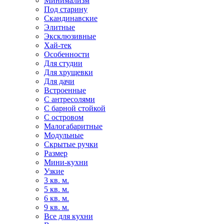
Минимализм
Под старину
Скандинавские
Элитные
Эксклюзивные
Хай-тек
Особенности
Для студии
Для хрущевки
Для дачи
Встроенные
С антресолями
С барной стойкой
С островом
Малогабаритные
Модульные
Скрытые ручки
Размер
Мини-кухни
Узкие
3 кв. м.
5 кв. м.
6 кв. м.
9 кв. м.
Все для кухни