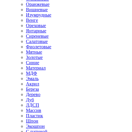
Оранжевые
Вишневые
Изумрудные
Венге
Ореховые
Янтарные
Сиреневые
Салатовые
Фиолетовые
Мятные
Золотые
Синие
Материал
МДФ
Эмаль
Акрил
Береза
Дерево
Дуб
ЛДСП
Массив
Пластик
Шпон
Экошпон
С патиной