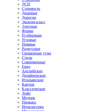
ДСП
Стоимость
Дешевые
Дорогие
Эконом-класс
Элитные
Форма
П-образные
Угловые
Прямые
Радиусные
Скошенные углы
Стиль
Современные
Евро
Английские
Дизайнерские
Итальянские
Кантри
Классические
Лофт
Модерн
Прованс
Неоклассика