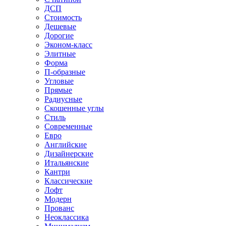
ДСП
Стоимость
Дешевые
Дорогие
Эконом-класс
Элитные
Форма
П-образные
Угловые
Прямые
Радиусные
Скошенные углы
Стиль
Современные
Евро
Английские
Дизайнерские
Итальянские
Кантри
Классические
Лофт
Модерн
Прованс
Неоклассика