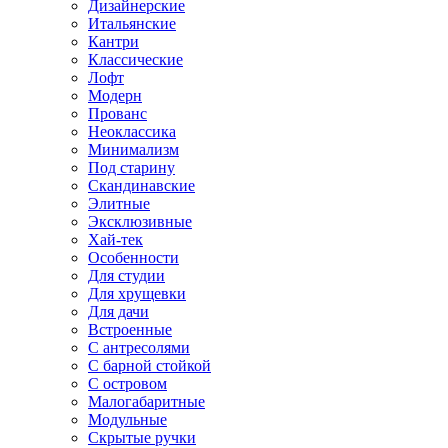
Дизайнерские
Итальянские
Кантри
Классические
Лофт
Модерн
Прованс
Неоклассика
Минимализм
Под старину
Скандинавские
Элитные
Эксклюзивные
Хай-тек
Особенности
Для студии
Для хрущевки
Для дачи
Встроенные
С антресолями
С барной стойкой
С островом
Малогабаритные
Модульные
Скрытые ручки