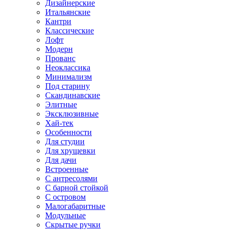
Дизайнерские
Итальянские
Кантри
Классические
Лофт
Модерн
Прованс
Неоклассика
Минимализм
Под старину
Скандинавские
Элитные
Эксклюзивные
Хай-тек
Особенности
Для студии
Для хрущевки
Для дачи
Встроенные
С антресолями
С барной стойкой
С островом
Малогабаритные
Модульные
Скрытые ручки