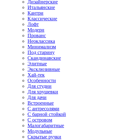
Дизайнерские
Итальянские
Кантри
Классические
Лофт
Модерн
Прованс
Неоклассика
Минимализм
Под старину
Скандинавские
Элитные
Эксклюзивные
Хай-тек
Особенности
Для студии
Для хрущевки
Для дачи
Встроенные
С антресолями
С барной стойкой
С островом
Малогабаритные
Модульные
Скрытые ручки