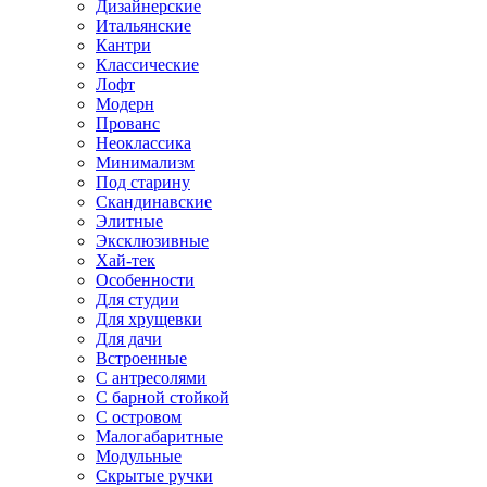
Дизайнерские
Итальянские
Кантри
Классические
Лофт
Модерн
Прованс
Неоклассика
Минимализм
Под старину
Скандинавские
Элитные
Эксклюзивные
Хай-тек
Особенности
Для студии
Для хрущевки
Для дачи
Встроенные
С антресолями
С барной стойкой
С островом
Малогабаритные
Модульные
Скрытые ручки