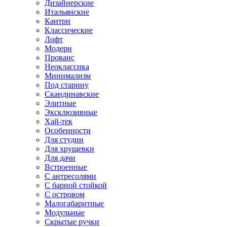
Дизайнерские
Итальянские
Кантри
Классические
Лофт
Модерн
Прованс
Неоклассика
Минимализм
Под старину
Скандинавские
Элитные
Эксклюзивные
Хай-тек
Особенности
Для студии
Для хрущевки
Для дачи
Встроенные
С антресолями
С барной стойкой
С островом
Малогабаритные
Модульные
Скрытые ручки