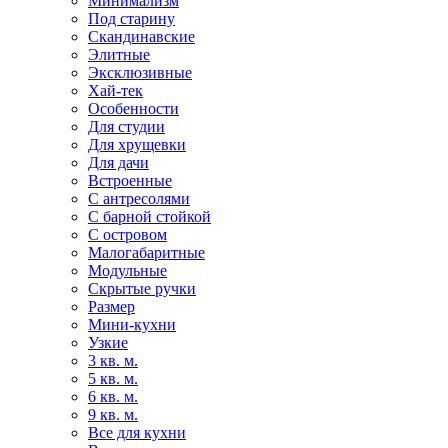
Минимализм
Под старину
Скандинавские
Элитные
Эксклюзивные
Хай-тек
Особенности
Для студии
Для хрущевки
Для дачи
Встроенные
С антресолями
С барной стойкой
С островом
Малогабаритные
Модульные
Скрытые ручки
Размер
Мини-кухни
Узкие
3 кв. м.
5 кв. м.
6 кв. м.
9 кв. м.
Все для кухни