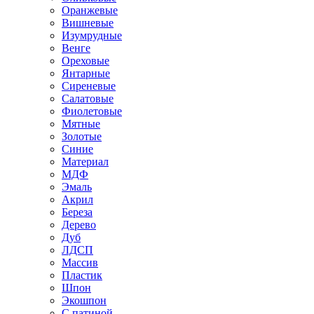
Оранжевые
Вишневые
Изумрудные
Венге
Ореховые
Янтарные
Сиреневые
Салатовые
Фиолетовые
Мятные
Золотые
Синие
Материал
МДФ
Эмаль
Акрил
Береза
Дерево
Дуб
ЛДСП
Массив
Пластик
Шпон
Экошпон
С патиной