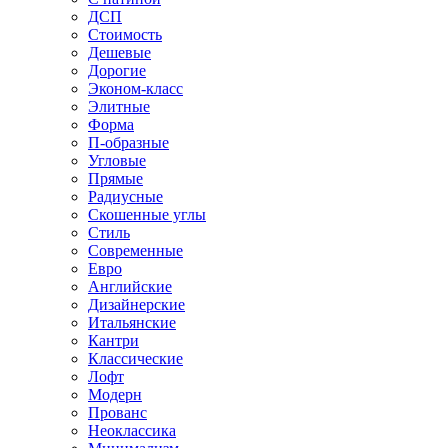
ДСП
Стоимость
Дешевые
Дорогие
Эконом-класс
Элитные
Форма
П-образные
Угловые
Прямые
Радиусные
Скошенные углы
Стиль
Современные
Евро
Английские
Дизайнерские
Итальянские
Кантри
Классические
Лофт
Модерн
Прованс
Неоклассика