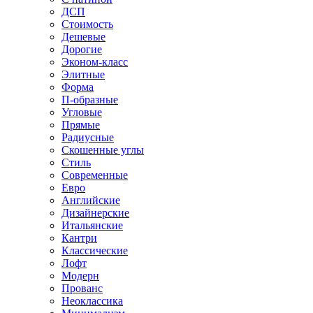
ДСП
Стоимость
Дешевые
Дорогие
Эконом-класс
Элитные
Форма
П-образные
Угловые
Прямые
Радиусные
Скошенные углы
Стиль
Современные
Евро
Английские
Дизайнерские
Итальянские
Кантри
Классические
Лофт
Модерн
Прованс
Неоклассика