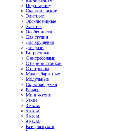
Минимализм
Под старину
Скандинавские
Элитные
Эксклюзивные
Хай-тек
Особенности
Для студии
Для хрущевки
Для дачи
Встроенные
С антресолями
С барной стойкой
С островом
Малогабаритные
Модульные
Скрытые ручки
Размер
Мини-кухни
Узкие
3 кв. м.
5 кв. м.
6 кв. м.
9 кв. м.
Все для кухни