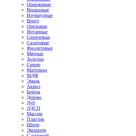
Оранжевые
Вишневые
Изумрудные
Венге
Ореховые
Янтарные
Сиреневые
Салатовые
Фиолетовые
Мятные
Золотые
Синие
Материал
МДФ
Эмаль
Акрил
Береза
Дерево
Дуб
ЛДСП
Массив
Пластик
Шпон
Экошпон
С патиной