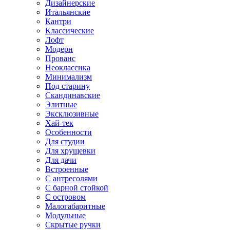
Дизайнерские
Итальянские
Кантри
Классические
Лофт
Модерн
Прованс
Неоклассика
Минимализм
Под старину
Скандинавские
Элитные
Эксклюзивные
Хай-тек
Особенности
Для студии
Для хрущевки
Для дачи
Встроенные
С антресолями
С барной стойкой
С островом
Малогабаритные
Модульные
Скрытые ручки