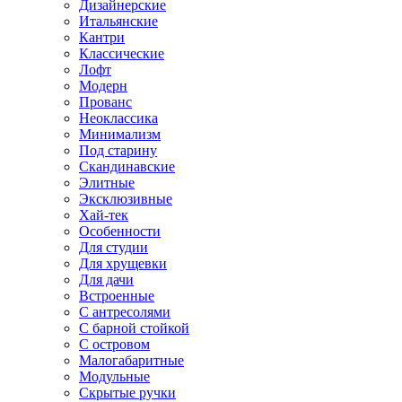
Дизайнерские
Итальянские
Кантри
Классические
Лофт
Модерн
Прованс
Неоклассика
Минимализм
Под старину
Скандинавские
Элитные
Эксклюзивные
Хай-тек
Особенности
Для студии
Для хрущевки
Для дачи
Встроенные
С антресолями
С барной стойкой
С островом
Малогабаритные
Модульные
Скрытые ручки