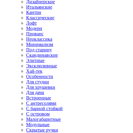
Дизайнерские
Итальянские
Кантри
Классические
Лофт
Модерн
Прованс
Неоклассика
Минимализм
Под старину
Скандинавские
Элитные
Эксклюзивные
Хай-тек
Особенности
Для студии
Для хрущевки
Для дачи
Встроенные
С антресолями
С барной стойкой
С островом
Малогабаритные
Модульные
Скрытые ручки