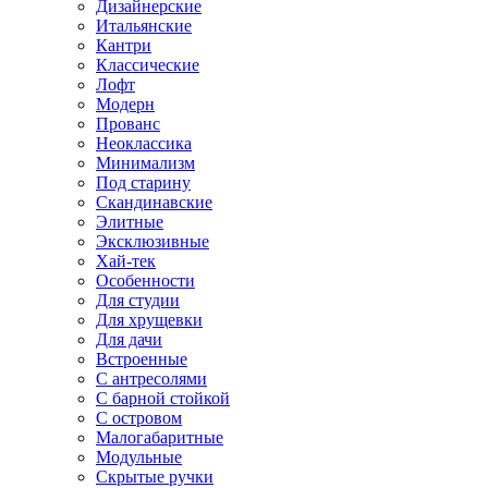
Дизайнерские
Итальянские
Кантри
Классические
Лофт
Модерн
Прованс
Неоклассика
Минимализм
Под старину
Скандинавские
Элитные
Эксклюзивные
Хай-тек
Особенности
Для студии
Для хрущевки
Для дачи
Встроенные
С антресолями
С барной стойкой
С островом
Малогабаритные
Модульные
Скрытые ручки