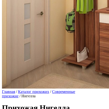
Главная
/
Каталог прихожих
/
Современные
прихожие
/ Нигелла
Прихожая Нигелла