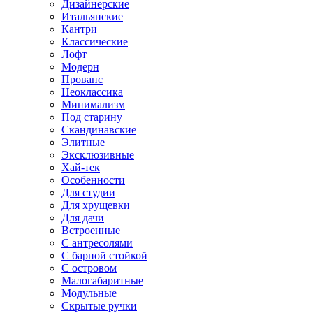
Дизайнерские
Итальянские
Кантри
Классические
Лофт
Модерн
Прованс
Неоклассика
Минимализм
Под старину
Скандинавские
Элитные
Эксклюзивные
Хай-тек
Особенности
Для студии
Для хрущевки
Для дачи
Встроенные
С антресолями
С барной стойкой
С островом
Малогабаритные
Модульные
Скрытые ручки