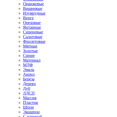
Оранжевые
Вишневые
Изумрудные
Венге
Ореховые
Янтарные
Сиреневые
Салатовые
Фиолетовые
Мятные
Золотые
Синие
Материал
МДФ
Эмаль
Акрил
Береза
Дерево
Дуб
ЛДСП
Массив
Пластик
Шпон
Экошпон
С патиной