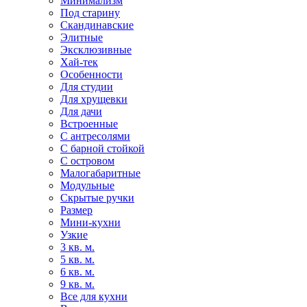
Минимализм
Под старину
Скандинавские
Элитные
Эксклюзивные
Хай-тек
Особенности
Для студии
Для хрущевки
Для дачи
Встроенные
С антресолями
С барной стойкой
С островом
Малогабаритные
Модульные
Скрытые ручки
Размер
Мини-кухни
Узкие
3 кв. м.
5 кв. м.
6 кв. м.
9 кв. м.
Все для кухни