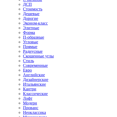
ДСП
Стоимость
Дешевые
Дорогие
Эконом-класс
Элитные
Форма
П-образные
Угловые
Прямые
Радиусные
Скошенные углы
Стиль
Современные
Евро
Английские
Дизайнерские
Итальянские
Кантри
Классические
Лофт
Модерн
Прованс
Неоклассика