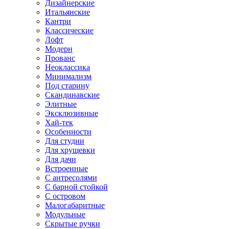
Дизайнерские
Итальянские
Кантри
Классические
Лофт
Модерн
Прованс
Неоклассика
Минимализм
Под старину
Скандинавские
Элитные
Эксклюзивные
Хай-тек
Особенности
Для студии
Для хрущевки
Для дачи
Встроенные
С антресолями
С барной стойкой
С островом
Малогабаритные
Модульные
Скрытые ручки