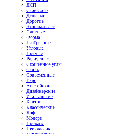
ДСП
Стоимость
Дешевые
Дорогие
Эконом-класс
Элитные
Форма
П-образные
Угловые
Прямые
Радиусные
Скошенные углы
Стиль
Современные
Евро
Английские
Дизайнерские
Итальянские
Кантри
Классические
Лофт
Модерн
Прованс
Неоклассика