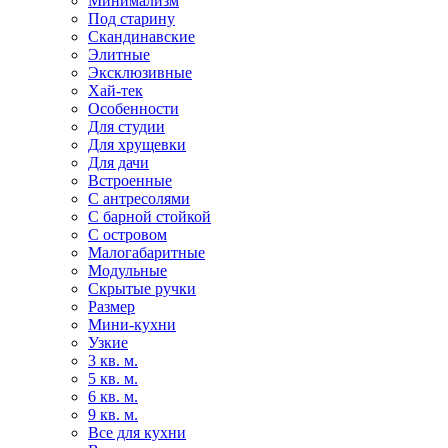
Минимализм
Под старину
Скандинавские
Элитные
Эксклюзивные
Хай-тек
Особенности
Для студии
Для хрущевки
Для дачи
Встроенные
С антресолями
С барной стойкой
С островом
Малогабаритные
Модульные
Скрытые ручки
Размер
Мини-кухни
Узкие
3 кв. м.
5 кв. м.
6 кв. м.
9 кв. м.
Все для кухни