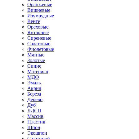
Оранжевые
Вишневые
Изумрудные
Венге
Ореховые
Янтарные
Сиреневые
Салатовые
Фиолетовые
Мятные
Золотые
Синие
Материал
МДФ
Эмаль
Акрил
Береза
Дерево
Дуб
ЛДСП
Массив
Пластик
Шпон
Экошпон
С патиной