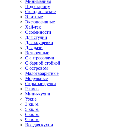
Минимализм
Под старину
Скандинавские
Элитные
Эксклюзивные
Хай-тек
Особенности
Для студии
Для хрущевки
Для дачи
Встроенные
С антресолями
С барной стойкой
С островом
Малогабаритные
Модульные
Скрытые ручки
Размер
Мини-кухни
Узкие
3 кв. м.
5 кв. м.
6 кв. м.
9 кв. м.
Все для кухни