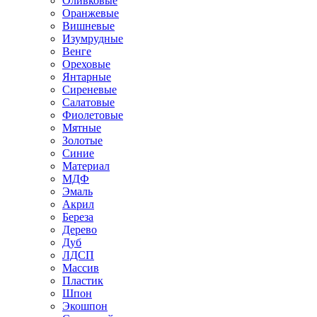
Оливковые
Оранжевые
Вишневые
Изумрудные
Венге
Ореховые
Янтарные
Сиреневые
Салатовые
Фиолетовые
Мятные
Золотые
Синие
Материал
МДФ
Эмаль
Акрил
Береза
Дерево
Дуб
ЛДСП
Массив
Пластик
Шпон
Экошпон