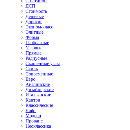
С патиной
ДСП
Стоимость
Дешевые
Дорогие
Эконом-класс
Элитные
Форма
П-образные
Угловые
Прямые
Радиусные
Скошенные углы
Стиль
Современные
Евро
Английские
Дизайнерские
Итальянские
Кантри
Классические
Лофт
Модерн
Прованс
Неоклассика