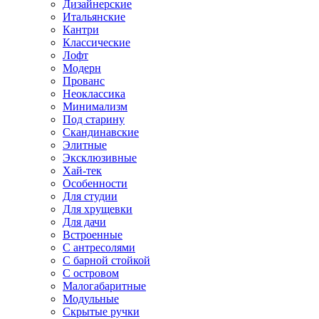
Дизайнерские
Итальянские
Кантри
Классические
Лофт
Модерн
Прованс
Неоклассика
Минимализм
Под старину
Скандинавские
Элитные
Эксклюзивные
Хай-тек
Особенности
Для студии
Для хрущевки
Для дачи
Встроенные
С антресолями
С барной стойкой
С островом
Малогабаритные
Модульные
Скрытые ручки