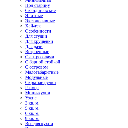
Минимализм
Под старину
Скандинавские
Элитные
Эксклюзивные
Хай-тек
Особенности
Для студии
Для хрущевки
Для дачи
Встроенные
С антресолями
С барной стойкой
С островом
Малогабаритные
Модульные
Скрытые ручки
Размер
Мини-кухни
Узкие
3 кв. м.
5 кв. м.
6 кв. м.
9 кв. м.
Все для кухни