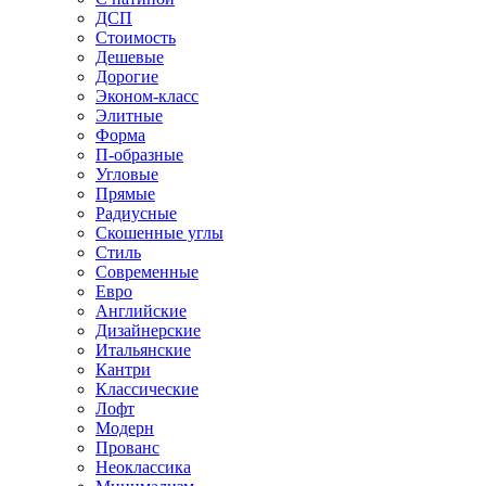
ДСП
Стоимость
Дешевые
Дорогие
Эконом-класс
Элитные
Форма
П-образные
Угловые
Прямые
Радиусные
Скошенные углы
Стиль
Современные
Евро
Английские
Дизайнерские
Итальянские
Кантри
Классические
Лофт
Модерн
Прованс
Неоклассика