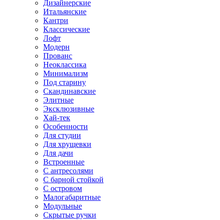
Дизайнерские
Итальянские
Кантри
Классические
Лофт
Модерн
Прованс
Неоклассика
Минимализм
Под старину
Скандинавские
Элитные
Эксклюзивные
Хай-тек
Особенности
Для студии
Для хрущевки
Для дачи
Встроенные
С антресолями
С барной стойкой
С островом
Малогабаритные
Модульные
Скрытые ручки