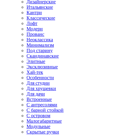
Дизайнерские
Итальянские
Кантри
Классические
Лофт
Модерн
Прованс
Неоклассика
Минимализм
Под старину
Скандинавские
Элитные
Эксклюзивные
Хай-тек
Особенности
Для студии
Для хрущевки
Для дачи
Встроенные
С антресолями
С барной стойкой
С островом
Малогабаритные
Модульные
Скрытые ручки