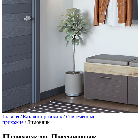
Главная
/
Каталог прихожих
/
Современные
прихожие
/ Лимонник
Прихожая Лимонник