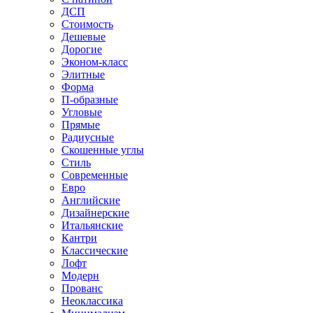
ДСП
Стоимость
Дешевые
Дорогие
Эконом-класс
Элитные
Форма
П-образные
Угловые
Прямые
Радиусные
Скошенные углы
Стиль
Современные
Евро
Английские
Дизайнерские
Итальянские
Кантри
Классические
Лофт
Модерн
Прованс
Неоклассика