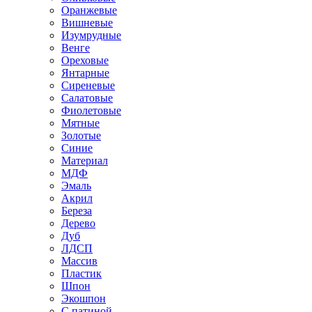
Оранжевые
Вишневые
Изумрудные
Венге
Ореховые
Янтарные
Сиреневые
Салатовые
Фиолетовые
Мятные
Золотые
Синие
Материал
МДФ
Эмаль
Акрил
Береза
Дерево
Дуб
ЛДСП
Массив
Пластик
Шпон
Экошпон
С патиной