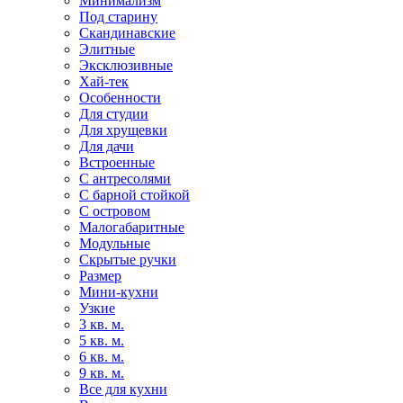
Минимализм
Под старину
Скандинавские
Элитные
Эксклюзивные
Хай-тек
Особенности
Для студии
Для хрущевки
Для дачи
Встроенные
С антресолями
С барной стойкой
С островом
Малогабаритные
Модульные
Скрытые ручки
Размер
Мини-кухни
Узкие
3 кв. м.
5 кв. м.
6 кв. м.
9 кв. м.
Все для кухни