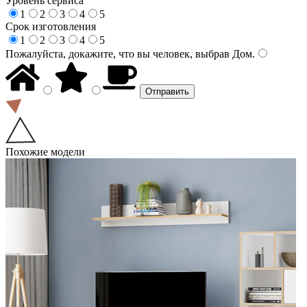
Уровень сервиса
1
2
3
4
5
Срок изготовления
1
2
3
4
5
Пожалуйста, докажите, что вы человек, выбрав
Дом
.
Похожие модели