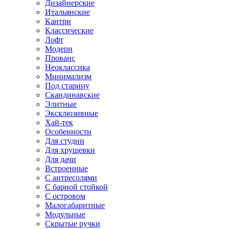
Дизайнерские
Итальянские
Кантри
Классические
Лофт
Модерн
Прованс
Неоклассика
Минимализм
Под старину
Скандинавские
Элитные
Эксклюзивные
Хай-тек
Особенности
Для студии
Для хрущевки
Для дачи
Встроенные
С антресолями
С барной стойкой
С островом
Малогабаритные
Модульные
Скрытые ручки