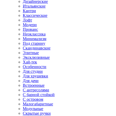
Дизайнерские
Итальянские
Кантри
Классические
Лофт
Модерн
Прованс
Неоклассика
Минимализм
Под старину
Скандинавские
Элитные
Эксклюзивные
Хай-тек
Особенности
Для студии
Для хрущевки
Для дачи
Встроенные
С антресолями
С барной стойкой
С островом
Малогабаритные
Модульные
Скрытые ручки