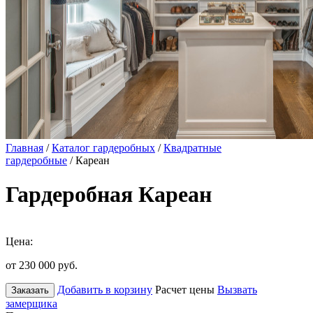
Главная
/
Каталог гардеробных
/
Квадратные
гардеробные
/ Кареан
Гардеробная Кареан
Цена:
от 230 000
руб.
Добавить в корзину
Расчет цены
Вызвать
Заказать
замерщика