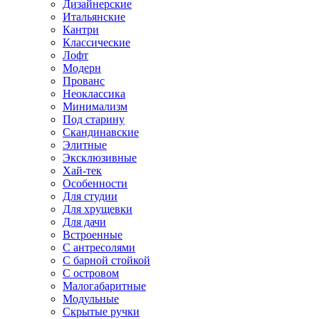
Дизайнерские
Итальянские
Кантри
Классические
Лофт
Модерн
Прованс
Неоклассика
Минимализм
Под старину
Скандинавские
Элитные
Эксклюзивные
Хай-тек
Особенности
Для студии
Для хрущевки
Для дачи
Встроенные
С антресолями
С барной стойкой
С островом
Малогабаритные
Модульные
Скрытые ручки