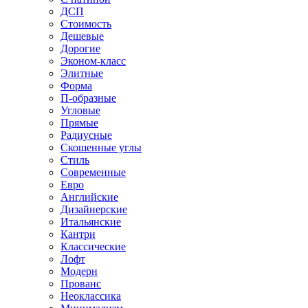
ДСП
Стоимость
Дешевые
Дорогие
Эконом-класс
Элитные
Форма
П-образные
Угловые
Прямые
Радиусные
Скошенные углы
Стиль
Современные
Евро
Английские
Дизайнерские
Итальянские
Кантри
Классические
Лофт
Модерн
Прованс
Неоклассика