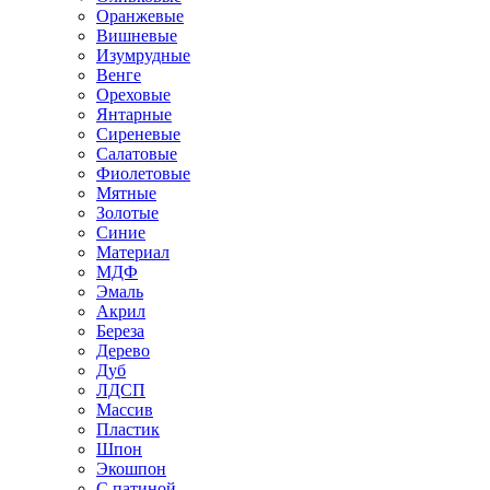
Оранжевые
Вишневые
Изумрудные
Венге
Ореховые
Янтарные
Сиреневые
Салатовые
Фиолетовые
Мятные
Золотые
Синие
Материал
МДФ
Эмаль
Акрил
Береза
Дерево
Дуб
ЛДСП
Массив
Пластик
Шпон
Экошпон
С патиной