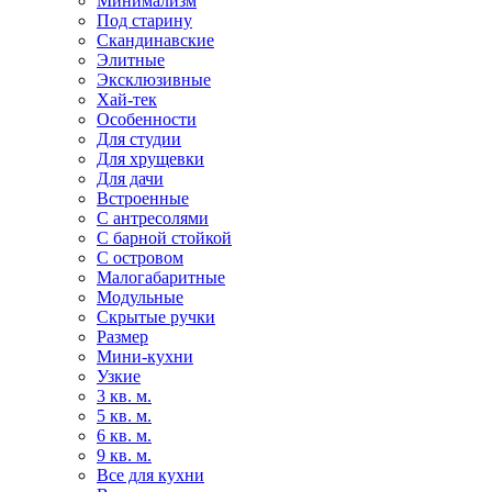
Минимализм
Под старину
Скандинавские
Элитные
Эксклюзивные
Хай-тек
Особенности
Для студии
Для хрущевки
Для дачи
Встроенные
С антресолями
С барной стойкой
С островом
Малогабаритные
Модульные
Скрытые ручки
Размер
Мини-кухни
Узкие
3 кв. м.
5 кв. м.
6 кв. м.
9 кв. м.
Все для кухни