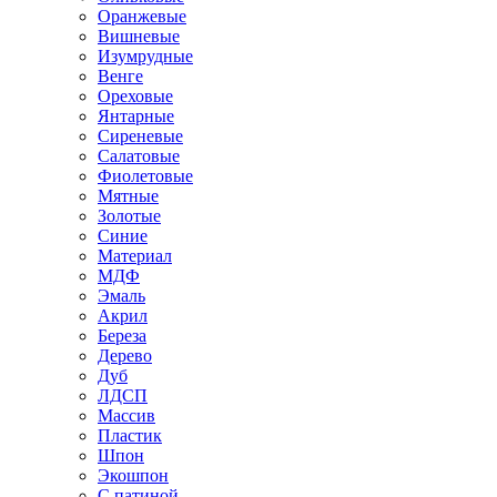
Оранжевые
Вишневые
Изумрудные
Венге
Ореховые
Янтарные
Сиреневые
Салатовые
Фиолетовые
Мятные
Золотые
Синие
Материал
МДФ
Эмаль
Акрил
Береза
Дерево
Дуб
ЛДСП
Массив
Пластик
Шпон
Экошпон
С патиной