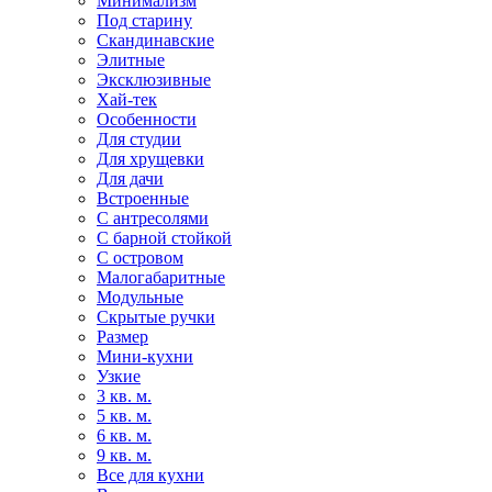
Минимализм
Под старину
Скандинавские
Элитные
Эксклюзивные
Хай-тек
Особенности
Для студии
Для хрущевки
Для дачи
Встроенные
С антресолями
С барной стойкой
С островом
Малогабаритные
Модульные
Скрытые ручки
Размер
Мини-кухни
Узкие
3 кв. м.
5 кв. м.
6 кв. м.
9 кв. м.
Все для кухни