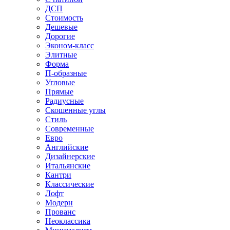
ДСП
Стоимость
Дешевые
Дорогие
Эконом-класс
Элитные
Форма
П-образные
Угловые
Прямые
Радиусные
Скошенные углы
Стиль
Современные
Евро
Английские
Дизайнерские
Итальянские
Кантри
Классические
Лофт
Модерн
Прованс
Неоклассика