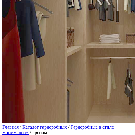
Главная
/
Каталог гардеробных
/
Гардеробные в стиле
минимализм
/ Грейам