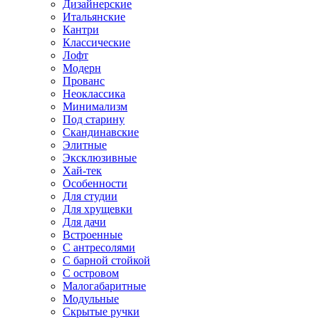
Дизайнерские
Итальянские
Кантри
Классические
Лофт
Модерн
Прованс
Неоклассика
Минимализм
Под старину
Скандинавские
Элитные
Эксклюзивные
Хай-тек
Особенности
Для студии
Для хрущевки
Для дачи
Встроенные
С антресолями
С барной стойкой
С островом
Малогабаритные
Модульные
Скрытые ручки