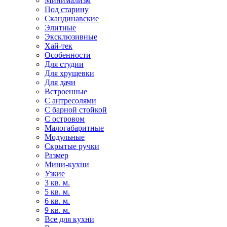
Минимализм
Под старину
Скандинавские
Элитные
Эксклюзивные
Хай-тек
Особенности
Для студии
Для хрущевки
Для дачи
Встроенные
С антресолями
С барной стойкой
С островом
Малогабаритные
Модульные
Скрытые ручки
Размер
Мини-кухни
Узкие
3 кв. м.
5 кв. м.
6 кв. м.
9 кв. м.
Все для кухни