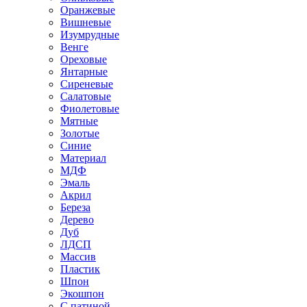
Оранжевые
Вишневые
Изумрудные
Венге
Ореховые
Янтарные
Сиреневые
Салатовые
Фиолетовые
Мятные
Золотые
Синие
Материал
МДФ
Эмаль
Акрил
Береза
Дерево
Дуб
ЛДСП
Массив
Пластик
Шпон
Экошпон
С патиной