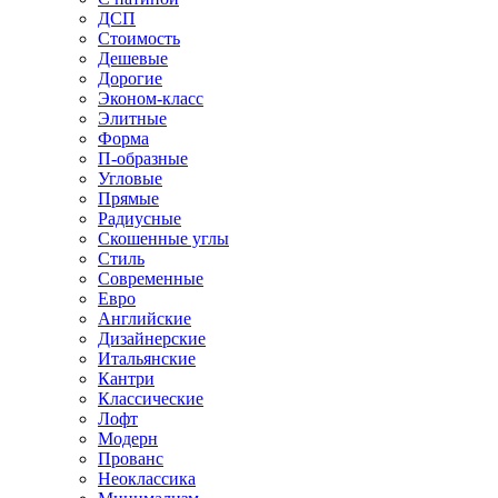
ДСП
Стоимость
Дешевые
Дорогие
Эконом-класс
Элитные
Форма
П-образные
Угловые
Прямые
Радиусные
Скошенные углы
Стиль
Современные
Евро
Английские
Дизайнерские
Итальянские
Кантри
Классические
Лофт
Модерн
Прованс
Неоклассика