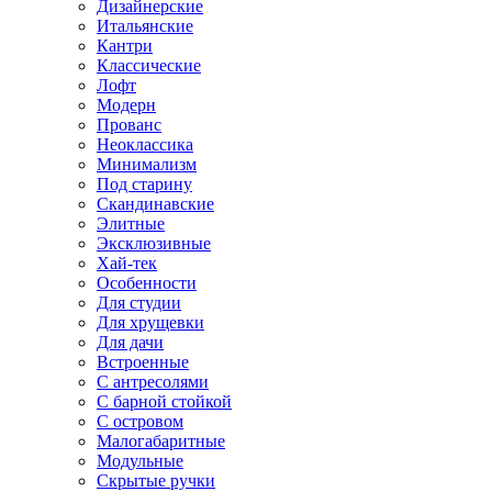
Дизайнерские
Итальянские
Кантри
Классические
Лофт
Модерн
Прованс
Неоклассика
Минимализм
Под старину
Скандинавские
Элитные
Эксклюзивные
Хай-тек
Особенности
Для студии
Для хрущевки
Для дачи
Встроенные
С антресолями
С барной стойкой
С островом
Малогабаритные
Модульные
Скрытые ручки