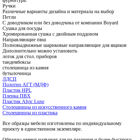
фурнитура.
Ручки
Различные варианты дизайна и материала на выбор
Петли
С доводчиком или без доводчика от компании Boyard
Сушка для посуды
Хромированная сушка с двойным поддоном
Направляющие пвш
Полновыдвижные шариковые направляющие для ящиков
Дополнительно можно установить
лоток для стол. приборов
тандембоксы
столешница из камня
бутылочница
ЛДСП
Полотно АГТ (МДФ)
Пластик HPL
Пленка ПВХ
Пластик Alvic Luxe
Столешницы из искусственного камня
Столешницы из пластика
Все образцы мебели изготовлены по индивидуальному
проекту в единственном экземпляре.
Образцы имеют названия для их различия и более быстрого